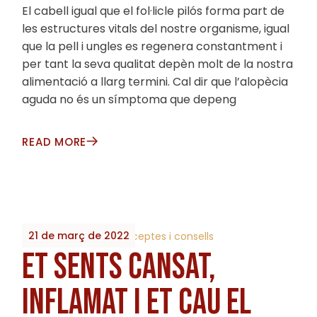
El cabell igual que el fol·licle pilós forma part de
les estructures vitals del nostre organisme, igual
que la pell i ungles es regenera constantment i
per tant la seva qualitat depèn molt de la nostra
alimentació a llarg termini. Cal dir que l’alopècia
aguda no és un símptoma que depeng
READ MORE
21 de març de 2022
By
2023_Biobrots
Receptes i consells
ET SENTS CANSAT,
INFLAMAT I ET CAU EL