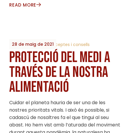
READ MORE
28 de maig de 2021
By
2023_Biobrots
Receptes i consells
PROTECCIÓ DEL MEDI A
TRAVÉS DE LA NOSTRA
ALIMENTACIÓ
Cuidar el planeta hauria de ser una de les
nostres prioritats vitals. I això és possible, si
cadascú de nosaltres fa el que tingui al seu
abast. Ho hem vist amb l’aturada del moviment
durant aquesta pandèmia, la naturalesa ha