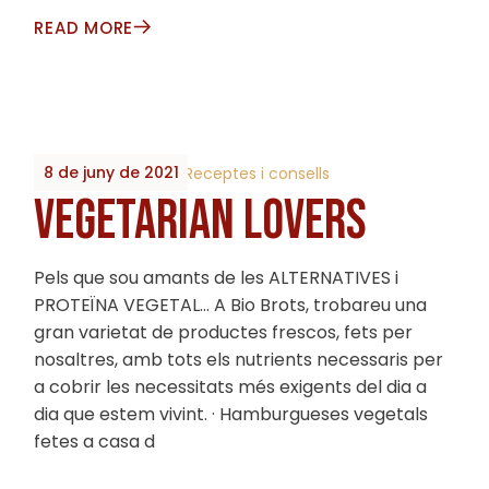
READ MORE
8 de juny de 2021
By
2023_Biobrots
Receptes i consells
VEGETARIAN LOVERS
Pels que sou amants de les ALTERNATIVES i
PROTEÏNA VEGETAL… A Bio Brots, trobareu una
gran varietat de productes frescos, fets per
nosaltres, amb tots els nutrients necessaris per
a cobrir les necessitats més exigents del dia a
dia que estem vivint. · Hamburgueses vegetals
fetes a casa d