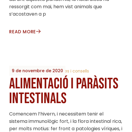
ressorgit com mai, hem vist animals que
s’acostaven a p
READ MORE
9 de novembre de 2020
By
2023_Biobrots
Receptes i consells
ALIMENTACIÓ I PARÀSITS
INTESTINALS
Comencem l’hivern, i necessitem tenir el
sistema immunològic fort, i la flora intestinal rica,
per molts motius: fer front a patologies víriques, i