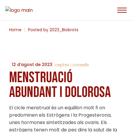
Skip
to
the
content
Home
Posted by 2023_Biobrots
12 d'agost de 2023
By
2023_Biobrots
Receptes i consells
MENSTRUACIÓ
ABUNDANT I DOLOROSA
El cicle menstrual és un equilibri molt fi on
predominen els Estrògens i la Progesterona,
unes hormones sintetitzades als ovaris. Els
estrògens tenen molt de pes dins la salut de la