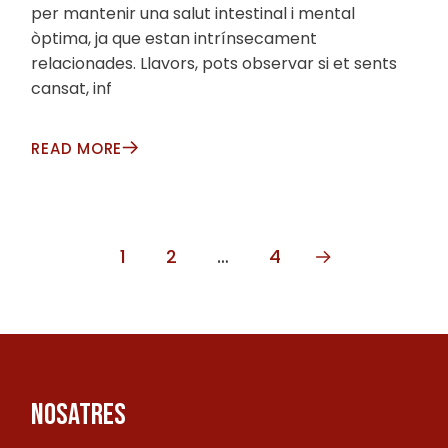
per mantenir una salut intestinal i mental
òptima, ja que estan intrínsecament
relacionades. Llavors, pots observar si et sents
cansat, inf
READ MORE
PAGINACIÓ
1
2
…
4
DE
LES
ENTRADES
NOSATRES