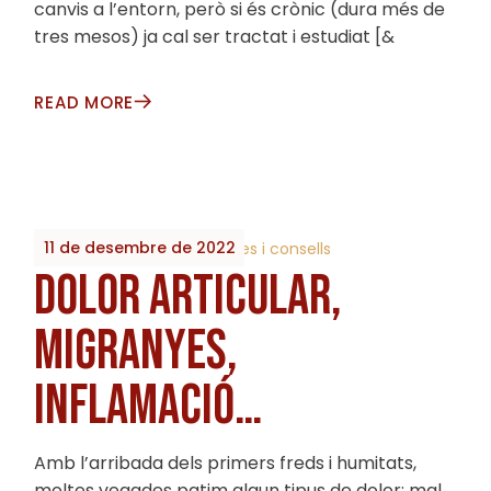
canvis a l’entorn, però si és crònic (dura més de
tres mesos) ja cal ser tractat i estudiat [&
READ MORE
11 de desembre de 2022
By
2023_Biobrots
Receptes i consells
DOLOR ARTICULAR,
MIGRANYES,
INFLAMACIÓ…
Amb l’arribada dels primers freds i humitats,
moltes vegades patim algun tipus de dolor: mal