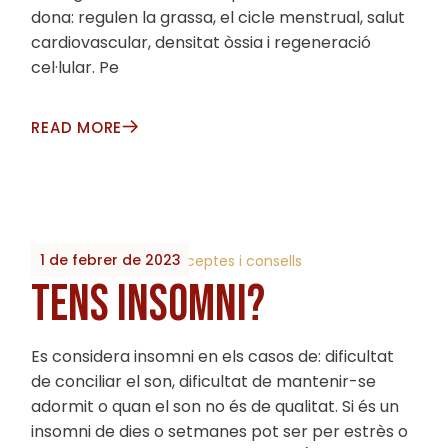
dona: regulen la grassa, el cicle menstrual, salut
cardiovascular, densitat òssia i regeneració
cel·lular. Pe
READ MORE
1 de febrer de 2023
By
2023_Biobrots
Receptes i consells
TENS INSOMNI?
Es considera insomni en els casos de: dificultat
de conciliar el son, dificultat de mantenir-se
adormit o quan el son no és de qualitat. Si és un
insomni de dies o setmanes pot ser per estrès o