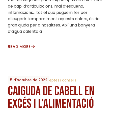
de cap, d’articulacions, mal d’esquena,
inflamacions… tot el que puguem fer per
alleugerir temporalment aquests dolors, és de
gran ajuda per a nosaltres. Així una banyera
d’aigua calenta a
READ MORE
5 d'octubre de 2022
By
2023_Biobrots
Receptes i consells
CAIGUDA DE CABELL EN
EXCÉS I L’ALIMENTACIÓ