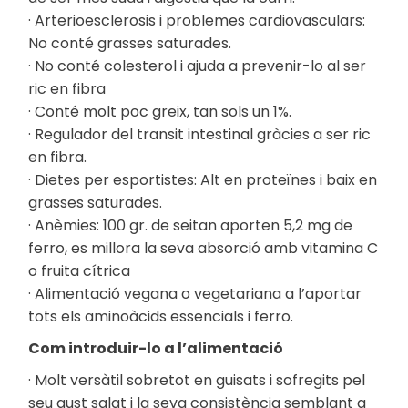
· Arterioesclerosis i problemes cardiovasculars:
No conté grasses saturades.
· No conté colesterol i ajuda a prevenir-lo al ser
ric en fibra
· Conté molt poc greix, tan sols un 1%.
· Regulador del transit intestinal gràcies a ser ric
en fibra.
· Dietes per esportistes: Alt en proteïnes i baix en
grasses saturades.
· Anèmies: 100 gr. de seitan aporten 5,2 mg de
ferro, es millora la seva absorció amb vitamina C
o fruita cítrica
· Alimentació vegana o vegetariana a l’aportar
tots els aminoàcids essencials i ferro.
Com introduir-lo a l’alimentació
· Molt versàtil sobretot en guisats i sofregits pel
seu gust salat i la seva consistència semblant a