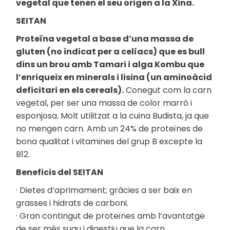
vegetal que tenen el seu origen a la Xina.
SEITAN
Proteïna vegetal a base d’una massa de
gluten (no indicat per a celíacs) que es bull
dins un brou amb Tamari i alga Kombu que
l’enriqueix en minerals i lisina (un aminoàcid
deficitari en els cereals).
Conegut com la carn
vegetal, per ser una massa de color marró i
esponjosa. Molt utilitzat a la cuina Budista, ja que
no mengen carn. Amb un 24% de proteïnes de
bona qualitat i vitamines del grup B excepte la
B12.
Beneficis del SEITAN
· Dietes d’aprimament; gràcies a ser baix en
grasses i hidrats de carboni.
· Gran contingut de proteïnes amb l’avantatge
de ser més suau i digestiu que la carn.