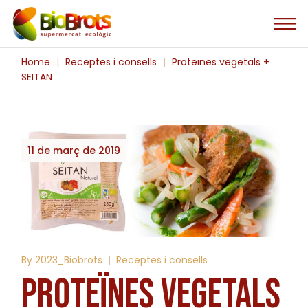
Skip
to
the
content
Home
Receptes i consells
Proteïnes vegetals +
SEITAN
11 de març de 2019
By
2023_Biobrots
Receptes i consells
PROTEÏNES VEGETALS