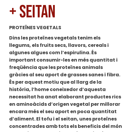
+ SEITAN
PROTEÏNES VEGETALS
Dins les proteïnes vegetals tenim els
llegums, els fruits secs, llavors, cereals i
algunes algues com l’espirulina. És
important consumir-les en més quantitat i
freqüència que les proteïnes animals
gràcies al seu aport de grasses sanes i fibra.
És per aquest motiu que al llarg de la
història, l’home coneixedor d’aquesta
necessitat ha anat elaborant productes rics
en aminoàcids d’origen vegetal per millorar
encara més el seu aport en poca quantitat
d’aliment. El tofu i el seitan, unes proteïnes
concentrades amb tots els beneficis del món