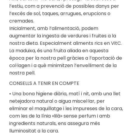
l’estiu, com a prevenció de possibles danys per
l’excés de sol, taques, arrugues, erupcions o
cremades.
Inicialment, amb l’alimentació, podem
augmentar la ingesta de verdures i fruites a la
nostra dieta. Especialment aliments rics en VitC.
La maduixa, és una fruita aliada en aquesta
època per la nostra pell gràcies a l’aportació de
col·lagen i a què minimitzen l’envelliment de la
nostra pell.
CONSELLS A TENIR EN COMPTE
• Una bona higiene diària, matí i nit, amb una llet
netejadora natural o aigua miscel·lar, per
eliminar el maquillatge i les impureses de la cara,
com les de la línia «lilà» sense perfum i amb
ingredients naturals, ens assegura més
lluminositat a la cara.