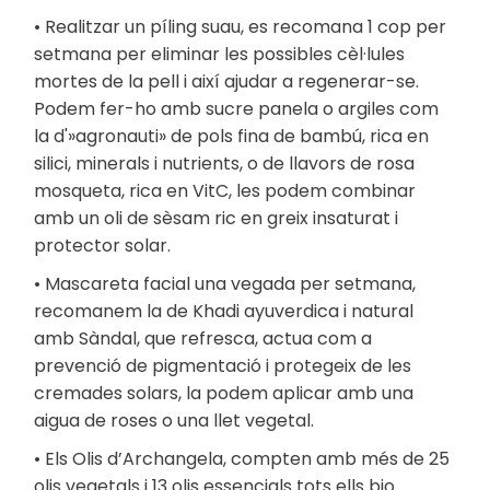
• Realitzar un píling suau, es recomana 1 cop per
setmana per eliminar les possibles cèl·lules
mortes de la pell i així ajudar a regenerar-se.
Podem fer-ho amb sucre panela o argiles com
la d'»agronauti» de pols fina de bambú, rica en
silici, minerals i nutrients, o de llavors de rosa
mosqueta, rica en VitC, les podem combinar
amb un oli de sèsam ric en greix insaturat i
protector solar.
• Mascareta facial una vegada per setmana,
recomanem la de Khadi ayuverdica i natural
amb Sàndal, que refresca, actua com a
prevenció de pigmentació i protegeix de les
cremades solars, la podem aplicar amb una
aigua de roses o una llet vegetal.
• Els Olis d’Archangela, compten amb més de 25
olis vegetals i 13 olis essencials tots ells bio