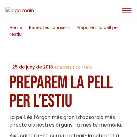
Skip
to
the
content
Home
Receptes i consells
Preparem la pell per
l’estiu
25 de juny de 2018
By
2023_Biobrots
Receptes i consells
PREPAREM LA PELL
PER L’ESTIU
La pell, és l’òrgan més gran i d’absorció més
directe als nostres òrgans, i a més té memòria.
Així, cal tenir-ne cura, i protegir-la sobretot a