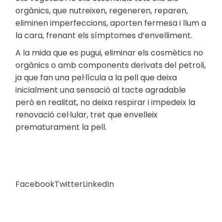
orgànics, que nutreixen, regeneren, reparen,
eliminen imperfeccions, aporten fermesa i llum a
la cara, frenant els símptomes d’envelliment.
A la mida que es pugui, eliminar els cosmètics no
orgànics o amb components derivats del petroli,
ja que fan una pel·lícula a la pell que deixa
inicialment una sensació al tacte agradable
però en realitat, no deixa respirar i impedeix la
renovació cel·lular, tret que envelleix
prematurament la pell.
Facebook
Twitter
LinkedIn