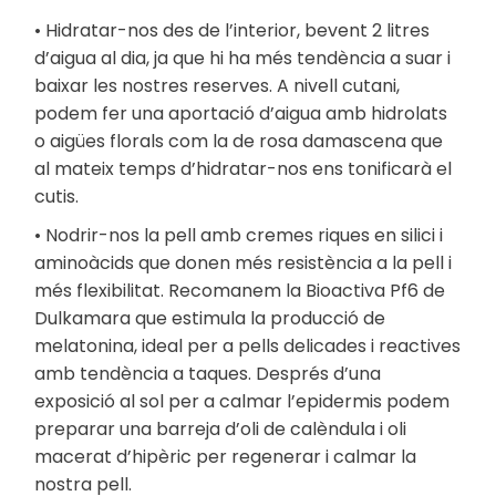
• Hidratar-nos des de l’interior, bevent 2 litres
d’aigua al dia, ja que hi ha més tendència a suar i
baixar les nostres reserves. A nivell cutani,
podem fer una aportació d’aigua amb hidrolats
o aigües florals com la de rosa damascena que
al mateix temps d’hidratar-nos ens tonificarà el
cutis.
• Nodrir-nos la pell amb cremes riques en silici i
aminoàcids que donen més resistència a la pell i
més flexibilitat. Recomanem la Bioactiva Pf6 de
Dulkamara que estimula la producció de
melatonina, ideal per a pells delicades i reactives
amb tendència a taques. Després d’una
exposició al sol per a calmar l’epidermis podem
preparar una barreja d’oli de calèndula i oli
macerat d’hipèric per regenerar i calmar la
nostra pell.