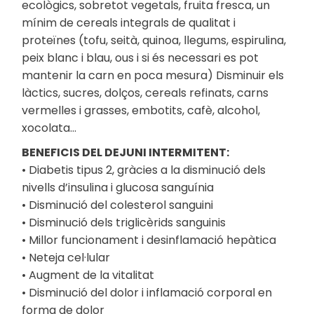
ecològics, sobretot vegetals, fruita fresca, un
mínim de cereals integrals de qualitat i
proteïnes (tofu, seità, quinoa, llegums, espirulina,
peix blanc i blau, ous i si és necessari es pot
mantenir la carn en poca mesura) Disminuir els
làctics, sucres, dolços, cereals refinats, carns
vermelles i grasses, embotits, cafè, alcohol,
xocolata…
BENEFICIS DEL DEJUNI INTERMITENT:
• Diabetis tipus 2, gràcies a la disminució dels
nivells d’insulina i glucosa sanguínia
• Disminució del colesterol sanguini
• Disminució dels triglicèrids sanguinis
• Millor funcionament i desinflamació hepàtica
• Neteja cel·lular
• Augment de la vitalitat
• Disminució del dolor i inflamació corporal en
forma de dolor