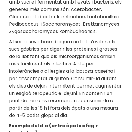
amb sucre i fermentat amb llevats i bacteris, els
generes més comuns són: Acetobacter,
Gluconacetobacter kombuchae, Lactobacillus i
Pediococcus, i Saccharomyces, Brettanomyces i
Zygosaccharomyces kombuchaensis.
Al ser la seva base d’aigua i no llet, s’eviten els
sucs gàstrics per digerir les proteïnes i grasses
de la llet fent que els microorganismes arribin
més fàcilment als intestins. Apte per
intoleràncies o al·lèrgies a la lactosa, caseïna i
per descomptat al gluten. Consumir-la durant
els dies de dejuni intermitent permet augmentar
un esglaó terapèutic el dejuni. En contenir un
punt de teïna es recomana no consumir-la a
partir de les 18 h i fora dels àpats a una mesura
de 4-5 petits glops al dia.
Exemple del dia (entre àpats afegir