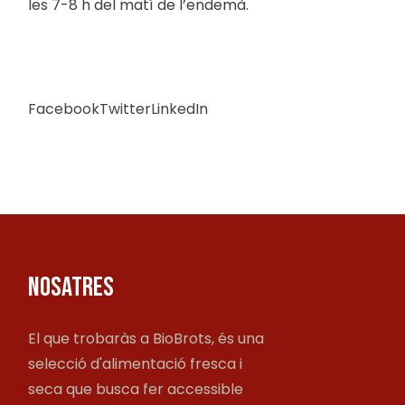
les 7-8 h del matí de l’endemà.
Facebook
Twitter
LinkedIn
NOSATRES
El que trobaràs a BioBrots, és una
selecció d'alimentació fresca i
seca que busca fer accessible