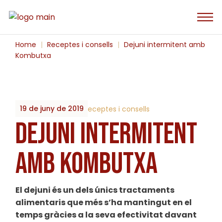
Skip
to
the
content
Home
Receptes i consells
Dejuni intermitent amb
Kombutxa
19 de juny de 2019
By
2023_Biobrots
Receptes i consells
DEJUNI INTERMITENT
AMB KOMBUTXA
El dejuni és un dels únics tractaments
alimentaris que més s’ha mantingut en el
temps gràcies a la seva efectivitat davant