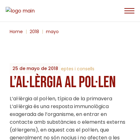
Skip
to
the
content
Home
2018
mayo
25 de mayo de 2018
By
2023_Biobrots
Receptes i consells
L’AL·LÈRGIA AL POL·LEN
L’al·lèrgia al pol·len, típica de la primavera
L’al·lèrgia és una resposta immunològica
exagerada de l’organisme, en entrar en
contacte amb substàncies o elements externs
(al·lergens), en aquest cas el pol·len, que
generalment no són nocius i no afecten a les